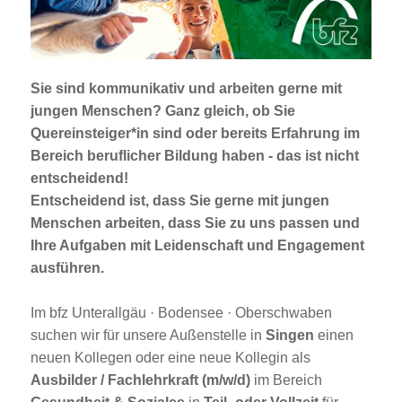
Jobportal
Presse und Medien
Sie sind kommunikativ und arbeiten gerne mit
bbw e. V.
jungen Menschen? Ganz gleich, ob Sie
Quereinsteiger*in sind oder bereits Erfahrung im
Bereich beruflicher Bildung haben - das ist nicht
Karriere
entscheidend!
Entscheidend ist, dass Sie gerne mit jungen
Menschen arbeiten, dass Sie zu uns passen und
Presse
Ihre Aufgaben mit Leidenschaft und Engagement
ausführen.
News Archiv
Im bfz Unterallgäu · Bodensee · Oberschwaben
suchen wir für unsere Außenstelle in
Singen
einen
neuen Kollegen oder eine neue Kollegin als
Ausbilder / Fachlehrkraft (m/w/d)
im Bereich