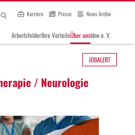
Karriere
Presse
News Archiv
Arbeitsfelder
Ihre Vorteile
Über uns
bbw e. V.
JOB
ALERT
he­rapie / Neuro­logie