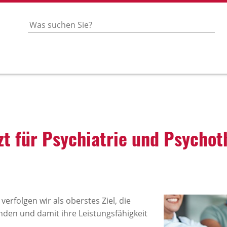
t für Psych­i­a­trie und Psycho­t
erfolgen wir als oberstes Ziel, die
nden und damit ihre Leistungsfähigkeit