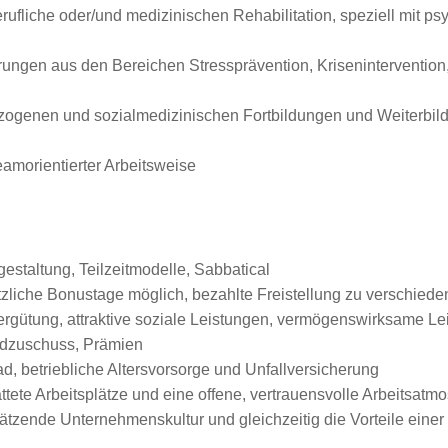
rufliche oder/und medizinischen Rehabilitation, speziell mit ps
ngen aus den Bereichen Stressprävention, Krisenintervention, 
zogenen und sozialmedizinischen Fortbildungen und Weiterbildu
eamorientierter Arbeitsweise
gestaltung, Teilzeitmodelle, Sabbatical
sätzliche Bonustage möglich, bezahlte Freistellung zu verschied
Vergütung, attraktive soziale Leistungen, vermögenswirksame L
ldzuschuss, Prämien
, betriebliche Altersvorsorge und Unfallversicherung
tete Arbeitsplätze und eine offene, vertrauensvolle Arbeitsatm
zende Unternehmenskultur und gleichzeitig die Vorteile einer g