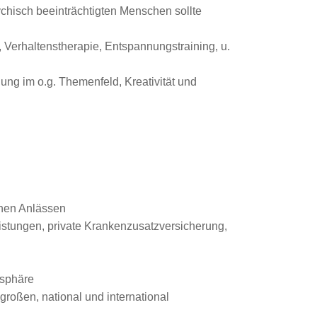
ychisch beeinträchtigten Menschen sollte
Verhaltenstherapie, Entspannungstraining, u.
ng im o.g. Themenfeld, Kreativität und
enen Anlässen
eistungen, private Krankenzusatzversicherung,
osphäre
roßen, national und international