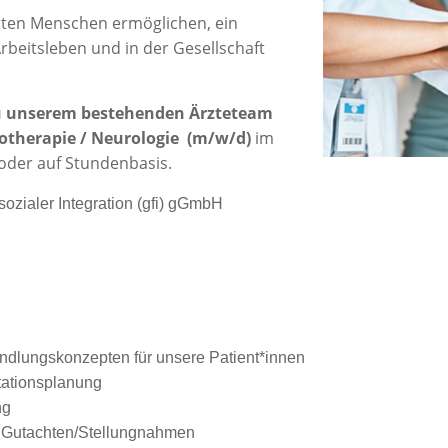
rten Menschen ermöglichen, ein
beitsleben und in der Gesellschaft
zu unserem bestehenden Ärzteteam
hotherapie / Neurologie (m/w/d)
im
t oder auf Stundenbasis.
sozialer Integration (gfi) gGmbH
ndlungskonzepten für unsere Patient*innen
tationsplanung
ng
r Gutachten/Stellungnahmen