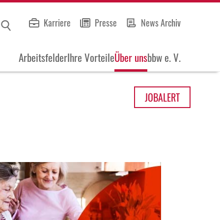
Karriere
Presse
News Archiv
Arbeitsfelder
Ihre Vorteile
Über uns
bbw e. V.
JOB
ALERT