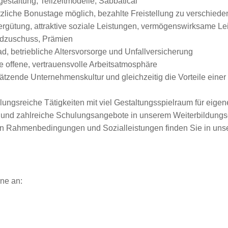
gestaltung, Teilzeitmodelle, Sabbatical
sätzliche Bonustage möglich, bezahlte Freistellung zu verschied
Vergütung, attraktive soziale Leistungen, vermögenswirksame L
ldzuschuss, Prämien
, betriebliche Altersvorsorge und Unfallversicherung
e offene, vertrauensvolle Arbeitsatmosphäre
zende Unternehmenskultur und gleichzeitig die Vorteile einer g
ungsreiche Tätigkeiten mit viel Gestaltungsspielraum für eigen
en und zahlreiche Schulungsangebote in unserem Weiterbildun
ven Rahmenbedingungen und Sozialleistungen finden Sie in unse
ne an: