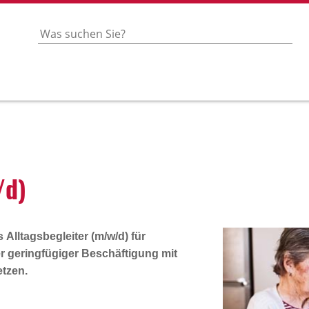
/d)
ls
Alltagsbegleiter (m/w/d)
für
der geringfügiger Beschäftigung mit
etzen.