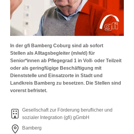
Jobportal
Presse und Medien
bbw e. V.
In der gfi Bamberg Coburg sind ab sofort
Stellen
als Alltagsbegleiter (m/w/d)
für
Karriere
Senior*innen ab Pflegegrad 1 in Voll- oder Teilzeit
oder als geringfügige Beschäftigung mit
Dienststelle und Einsatzorte in Stadt und
Presse
Landkreis Bamberg
zu besetzen. Die Stellen sind
vorerst befristet.
News Archiv
Gesellschaft zur Förderung beruflicher und
sozialer Integration (gfi) gGmbH
Bamberg