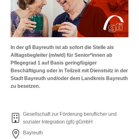
Jobportal
Presse und Medien
bbw e. V.
In der gfi Bayreuth ist ab sofort die Stelle als
Alltagsbegleiter (m/w/d)
für Senior*innen ab
Karriere
Pflegegrad 1
auf Basis geringfügiger
Beschäftigung oder in Teilzeit mit Dienstsitz in der
Stadt Bayreuth und/oder dem Landkreis Bayreuth
Presse
zu besetzen.
News Archiv
Gesellschaft zur Förderung beruflicher und
sozialer Integration (gfi) gGmbH
Bayreuth