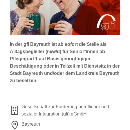
Jobportal
Presse und Medien
bbw e. V.
In der gfi Bayreuth ist ab sofort die Stelle als
Alltagsbegleiter (m/w/d)
für Senior*innen ab
Karriere
Pflegegrad 1
auf Basis geringfügiger
Beschäftigung oder in Teilzeit mit Dienstsitz in der
Stadt Bayreuth und/oder dem Landkreis Bayreuth
Presse
zu besetzen.
News Archiv
Gesellschaft zur Förderung beruflicher und
sozialer Integration (gfi) gGmbH
Bayreuth