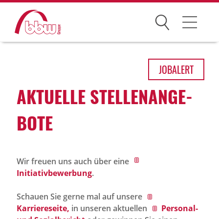
Suchen
Arbeitsfelder
JOB
ALERT
Ihre Vorteile
AKTU­ELLE STEL­LEN­AN­GE­
Über uns
BOTE
Leitbild
Gesellschaften
Wir freuen uns auch über eine
Historie
Initiativbewerbung
.
Organisation
Schauen Sie gerne mal auf unsere
bbw als Arbeitgeber
Karriereseite,
in unseren aktuellen
Personal-