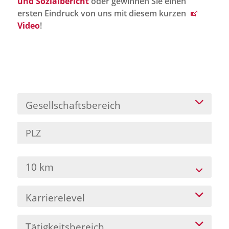
und Sozialbericht
oder gewinnen Sie einen
Jobportal
ersten Eindruck von uns mit diesem kurzen
Presse und Medien
Video
!
bbw e. V.
Karriere
Gesellschaftsbereich
Presse
News Archiv
10 km
Karrierelevel
Tätigkeitsbereich