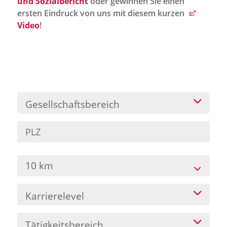
und Sozialbericht
oder gewinnen Sie einen
Jobportal
ersten Eindruck von uns mit diesem kurzen
Presse und Medien
Video
!
bbw e. V.
Karriere
Gesellschaftsbereich
Presse
News Archiv
10 km
Karrierelevel
Tätigkeitsbereich