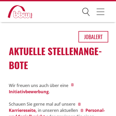
Suchen
Arbeitsfelder
JOB
ALERT
Ihre Vorteile
AKTU­ELLE STEL­LEN­AN­GE­
Über uns
BOTE
Leitbild
Gesellschaften
Wir freuen uns auch über eine
Historie
Initiativbewerbung
.
Organisation
Schauen Sie gerne mal auf unsere
bbw als Arbeitgeber
Karriereseite,
in unseren aktuellen
Personal-