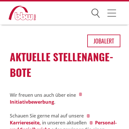
Suchen
Arbeitsfelder
JOB
ALERT
Ihre Vorteile
AKTU­ELLE STEL­LEN­AN­GE­
Über uns
BOTE
Leitbild
Gesellschaften
Wir freuen uns auch über eine
Historie
Initiativbewerbung
.
Organisation
Schauen Sie gerne mal auf unsere
bbw als Arbeitgeber
Karriereseite,
in unseren aktuellen
Personal-