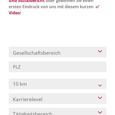
und Sozialbericht
oder gewinnen Sie einen
Jobportal
ersten Eindruck von uns mit diesem kurzen
Presse und Medien
Video
!
bbw e. V.
Karriere
Gesellschaftsbereich
Presse
News Archiv
10 km
Karrierelevel
Tätigkeitsbereich