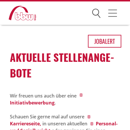
Suchen
Arbeitsfelder
JOB
ALERT
Ihre Vorteile
AKTU­ELLE STEL­LEN­AN­GE­
Über uns
BOTE
Leitbild
Gesellschaften
Wir freuen uns auch über eine
Historie
Initiativbewerbung
.
Organisation
Schauen Sie gerne mal auf unsere
bbw als Arbeitgeber
Karriereseite,
in unseren aktuellen
Personal-