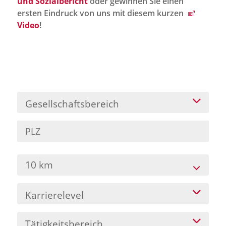
und Sozialbericht
oder gewinnen Sie einen
Jobportal
ersten Eindruck von uns mit diesem kurzen
Presse und Medien
Video
!
bbw e. V.
Karriere
Gesellschaftsbereich
Presse
News Archiv
10 km
Karrierelevel
Tätigkeitsbereich