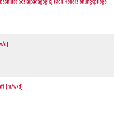
bschluss Sozialpädagogik) Fach Heilerziehungspflege
w/d)
aft (m/w/d)