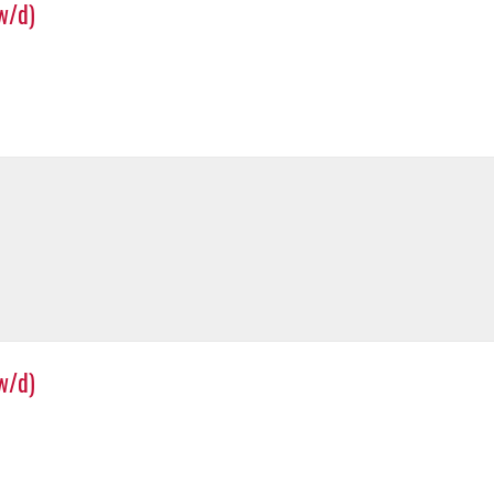
w/d)
w/d)