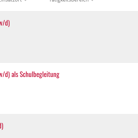
w/d)
/d) als Schulbegleitung
d)