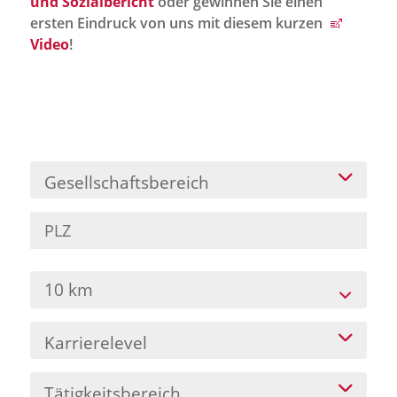
und Sozialbericht
oder gewinnen Sie einen
Jobportal
ersten Eindruck von uns mit diesem kurzen
Presse und Medien
Video
!
bbw e. V.
Karriere
Gesellschaftsbereich
Presse
News Archiv
10 km
Karrierelevel
Tätigkeitsbereich