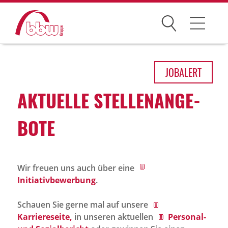
Suchen
Arbeitsfelder
JOB
ALERT
Ihre Vorteile
AKTU­ELLE STEL­LEN­AN­GE­
Über uns
BOTE
Leitbild
Gesellschaften
Wir freuen uns auch über eine
Historie
Initiativbewerbung
.
Organisation
Schauen Sie gerne mal auf unsere
bbw als Arbeitgeber
Karriereseite,
in unseren aktuellen
Personal-