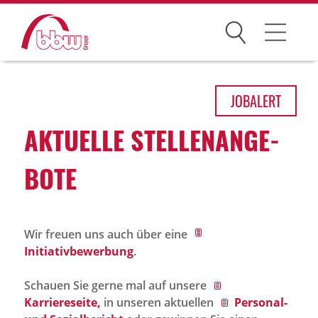
Suchen
Arbeitsfelder
JOB
ALERT
Ihre Vorteile
AKTU­ELLE STEL­LEN­AN­GE­
Über uns
BOTE
Leitbild
Gesellschaften
Wir freuen uns auch über eine
Historie
Initiativbewerbung
.
Organisation
Schauen Sie gerne mal auf unsere
bbw als Arbeitgeber
Karriereseite,
in unseren aktuellen
Personal-