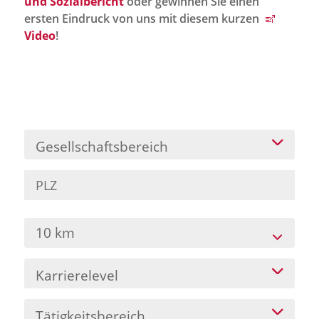
und Sozialbericht
oder gewinnen Sie einen
Jobportal
ersten Eindruck von uns mit diesem kurzen
Presse und Medien
Video
!
bbw e. V.
Karriere
Gesellschaftsbereich
Presse
News Archiv
10 km
Karrierelevel
Tätigkeitsbereich