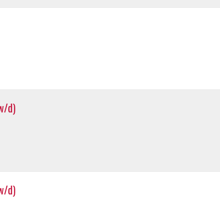
w/d)
w/d)