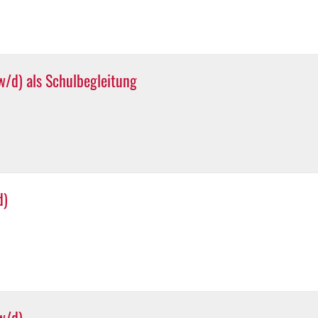
/d) als Schulbegleitung
d)
w/d)