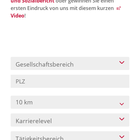
und Sozialbericht
oder gewinnen Sie einen
Jobportal
ersten Eindruck von uns mit diesem kurzen
Presse und Medien
Video
!
bbw e. V.
Karriere
Gesellschaftsbereich
Presse
News Archiv
10 km
Karrierelevel
Tätigkeitsbereich