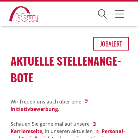
Suchen
Arbeitsfelder
JOB
ALERT
Ihre Vorteile
AKTU­ELLE STEL­LEN­AN­GE­
Über uns
BOTE
Leitbild
Gesellschaften
Wir freuen uns auch über eine
Historie
Initiativbewerbung
.
Organisation
Schauen Sie gerne mal auf unsere
bbw als Arbeitgeber
Karriereseite,
in unseren aktuellen
Personal-