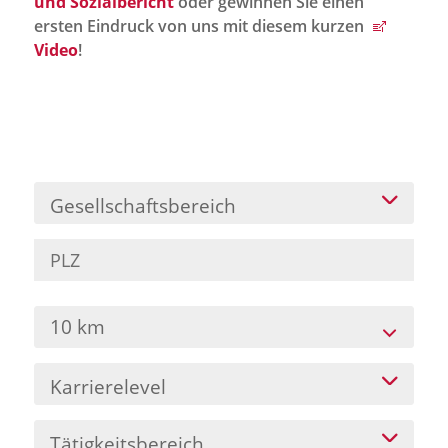
und Sozialbericht
oder gewinnen Sie einen
Jobportal
ersten Eindruck von uns mit diesem kurzen
Presse und Medien
Video
!
bbw e. V.
Karriere
Gesellschaftsbereich
Presse
News Archiv
10 km
Karrierelevel
Tätigkeitsbereich