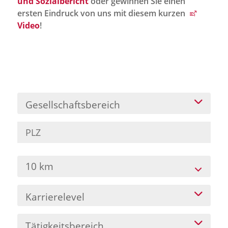
und Sozialbericht
oder gewinnen Sie einen
Jobportal
ersten Eindruck von uns mit diesem kurzen
Presse und Medien
Video
!
bbw e. V.
Karriere
Gesellschaftsbereich
Presse
News Archiv
10 km
Karrierelevel
Tätigkeitsbereich