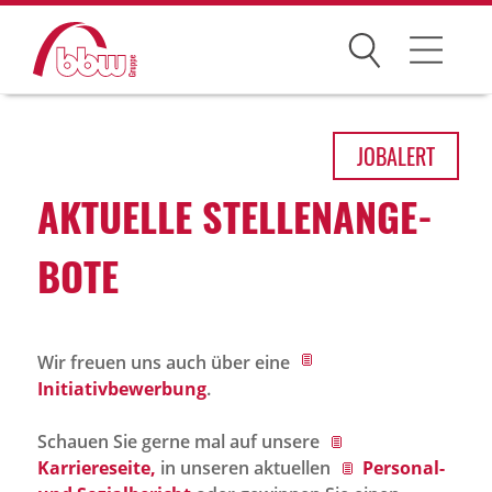
Suchen
Arbeitsfelder
JOB
ALERT
Ihre Vorteile
AKTU­ELLE STEL­LEN­AN­GE­
Über uns
BOTE
Leitbild
Gesellschaften
Wir freuen uns auch über eine
Historie
Initiativbewerbung
.
Organisation
Schauen Sie gerne mal auf unsere
bbw als Arbeitgeber
Karriereseite,
in unseren aktuellen
Personal-