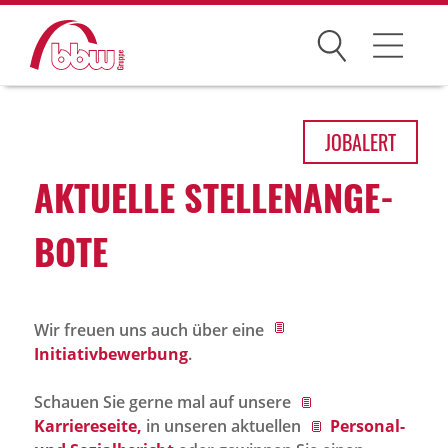
Suchen
Arbeitsfelder
JOB
ALERT
Ihre Vorteile
AKTU­ELLE STEL­LEN­AN­GE­
Über uns
BOTE
Leitbild
Gesellschaften
Wir freuen uns auch über eine
Historie
Initiativbewerbung
.
Organisation
Schauen Sie gerne mal auf unsere
bbw als Arbeitgeber
Karriereseite,
in unseren aktuellen
Personal-