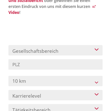
und Sozialbericht
oder gewinnen Sie einen
Jobportal
ersten Eindruck von uns mit diesem kurzen
Presse und Medien
Video
!
bbw e. V.
Karriere
Gesellschaftsbereich
Presse
News Archiv
10 km
Karrierelevel
Tätigkeitsbereich