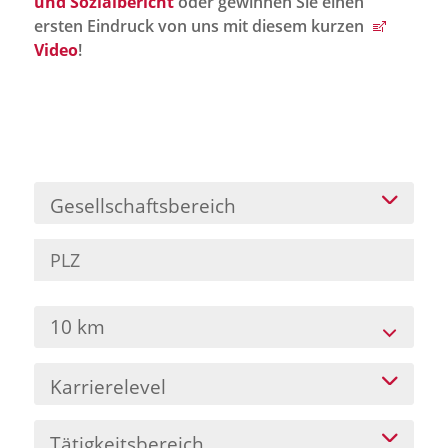
und Sozialbericht
oder gewinnen Sie einen
Jobportal
ersten Eindruck von uns mit diesem kurzen
Presse und Medien
Video
!
bbw e. V.
Karriere
Gesellschaftsbereich
Presse
News Archiv
10 km
Karrierelevel
Tätigkeitsbereich