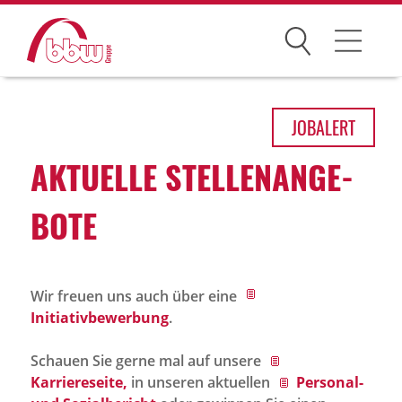
Suchen
Arbeitsfelder
JOB
ALERT
Ihre Vorteile
AKTU­ELLE STEL­LEN­AN­GE­
Über uns
BOTE
Leitbild
Gesellschaften
Wir freuen uns auch über eine
Historie
Initiativbewerbung
.
Organisation
Schauen Sie gerne mal auf unsere
bbw als Arbeitgeber
Karriereseite,
in unseren aktuellen
Personal-