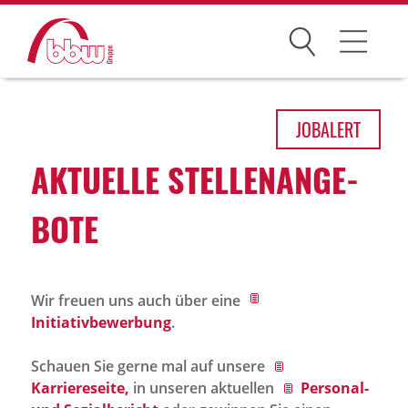
Suchen
Arbeitsfelder
JOB
ALERT
Ihre Vorteile
AKTU­ELLE STEL­LEN­AN­GE­
Über uns
BOTE
Leitbild
Gesellschaften
Wir freuen uns auch über eine
Historie
Initiativbewerbung
.
Organisation
Schauen Sie gerne mal auf unsere
bbw als Arbeitgeber
Karriereseite,
in unseren aktuellen
Personal-