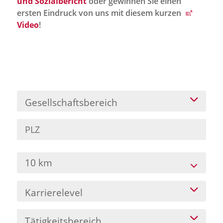
und Sozialbericht
oder gewinnen Sie einen
Jobportal
ersten Eindruck von uns mit diesem kurzen
Presse und Medien
Video
!
bbw e. V.
Karriere
Gesellschaftsbereich
Presse
News Archiv
10 km
Karrierelevel
Tätigkeitsbereich