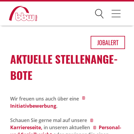
Suchen
Arbeitsfelder
JOB
ALERT
Ihre Vorteile
AKTU­ELLE STEL­LEN­AN­GE­
Über uns
BOTE
Leitbild
Gesellschaften
Wir freuen uns auch über eine
Historie
Initiativbewerbung
.
Organisation
Schauen Sie gerne mal auf unsere
bbw als Arbeitgeber
Karriereseite,
in unseren aktuellen
Personal-