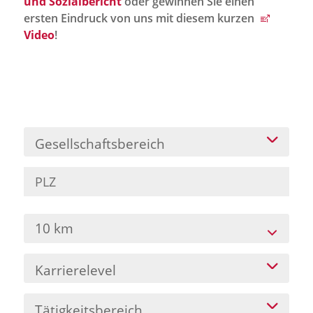
und Sozialbericht
oder gewinnen Sie einen
Jobportal
ersten Eindruck von uns mit diesem kurzen
Presse und Medien
Video
!
bbw e. V.
Karriere
Gesellschaftsbereich
Presse
News Archiv
10 km
Karrierelevel
Tätigkeitsbereich