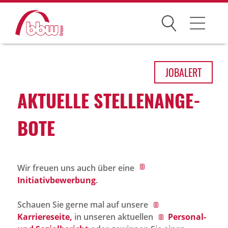
Suchen
Arbeitsfelder
JOB
ALERT
Ihre Vorteile
AKTU­ELLE STEL­LEN­AN­GE­
Über uns
BOTE
Leitbild
Gesellschaften
Wir freuen uns auch über eine
Historie
Initiativbewerbung
.
Organisation
Schauen Sie gerne mal auf unsere
bbw als Arbeitgeber
Karriereseite,
in unseren aktuellen
Personal-