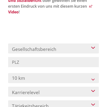
und Sozialbericht
oder gewinnen Sie einen
Jobportal
ersten Eindruck von uns mit diesem kurzen
Presse und Medien
Video
!
bbw e. V.
Karriere
Gesellschaftsbereich
Presse
News Archiv
10 km
Karrierelevel
Tätigkeitsbereich