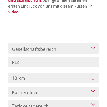
und Sozialbericht
oder gewinnen Sie einen
Jobportal
ersten Eindruck von uns mit diesem kurzen
Presse und Medien
Video
!
bbw e. V.
Karriere
Gesellschaftsbereich
Presse
News Archiv
10 km
Karrierelevel
Tätigkeitsbereich