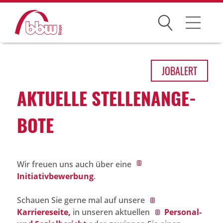
Suchen
Arbeitsfelder
JOB
ALERT
Ihre Vorteile
AKTU­ELLE STEL­LEN­AN­GE­
Über uns
BOTE
Leitbild
Gesellschaften
Wir freuen uns auch über eine
Historie
Initiativbewerbung
.
Organisation
Schauen Sie gerne mal auf unsere
bbw als Arbeitgeber
Karriereseite,
in unseren aktuellen
Personal-