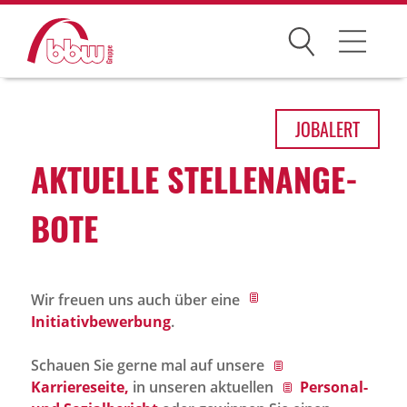
Suchen
Arbeitsfelder
JOB
ALERT
Ihre Vorteile
AKTU­ELLE STEL­LEN­AN­GE­
Über uns
BOTE
Leitbild
Gesellschaften
Wir freuen uns auch über eine
Historie
Initiativbewerbung
.
Organisation
Schauen Sie gerne mal auf unsere
bbw als Arbeitgeber
Karriereseite,
in unseren aktuellen
Personal-