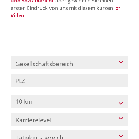
und Sozialbericht
oder gewinnen Sie einen
Jobportal
ersten Eindruck von uns mit diesem kurzen
Presse und Medien
Video
!
bbw e. V.
Karriere
Gesellschaftsbereich
Presse
News Archiv
10 km
Karrierelevel
Tätigkeitsbereich