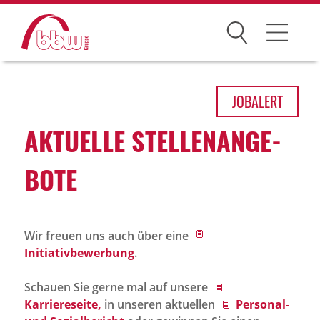
Suchen
Arbeitsfelder
JOB
ALERT
Ihre Vorteile
AKTU­ELLE STEL­LEN­AN­GE­
Über uns
BOTE
Leitbild
Gesellschaften
Wir freuen uns auch über eine
Historie
Initiativbewerbung
.
Organisation
Schauen Sie gerne mal auf unsere
bbw als Arbeitgeber
Karriereseite,
in unseren aktuellen
Personal-