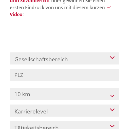
und Sozialbericht
oder gewinnen Sie einen
Jobportal
ersten Eindruck von uns mit diesem kurzen
Presse und Medien
Video
!
bbw e. V.
Karriere
Gesellschaftsbereich
Presse
News Archiv
10 km
Karrierelevel
Tätigkeitsbereich