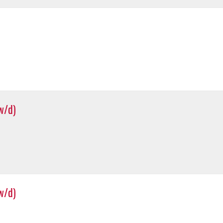
w/d)
w/d)