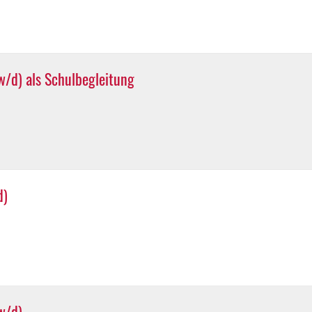
/d) als Schulbegleitung
d)
w/d)