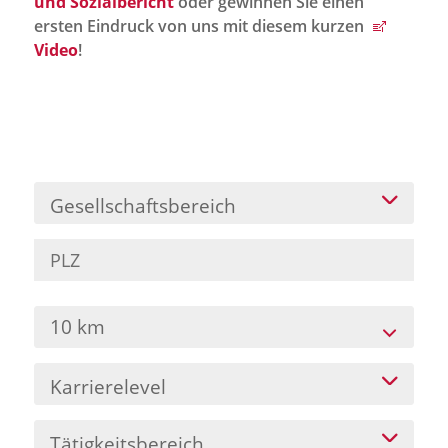
und Sozialbericht
oder gewinnen Sie einen
Jobportal
ersten Eindruck von uns mit diesem kurzen
Presse und Medien
Video
!
bbw e. V.
Karriere
Gesellschaftsbereich
Presse
News Archiv
10 km
Karrierelevel
Tätigkeitsbereich