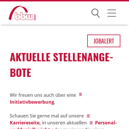
Suchen
Arbeitsfelder
JOB
ALERT
Ihre Vorteile
AKTU­ELLE STEL­LEN­AN­GE­
Über uns
BOTE
Leitbild
Gesellschaften
Wir freuen uns auch über eine
Historie
Initiativbewerbung
.
Organisation
Schauen Sie gerne mal auf unsere
bbw als Arbeitgeber
Karriereseite,
in unseren aktuellen
Personal-