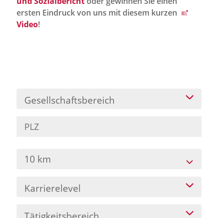
und Sozialbericht
oder gewinnen Sie einen
Jobportal
ersten Eindruck von uns mit diesem kurzen
Presse und Medien
Video
!
bbw e. V.
Karriere
Gesellschaftsbereich
Presse
News Archiv
10 km
Karrierelevel
Tätigkeitsbereich