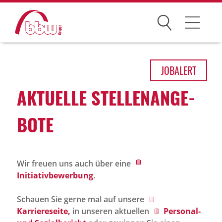
Suchen
Arbeitsfelder
JOB
ALERT
Ihre Vorteile
AKTU­ELLE STEL­LEN­AN­GE­
Über uns
BOTE
Leitbild
Gesellschaften
Wir freuen uns auch über eine
Historie
Initiativbewerbung
.
Organisation
Schauen Sie gerne mal auf unsere
bbw als Arbeitgeber
Karriereseite,
in unseren aktuellen
Personal-