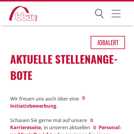
Suchen
Arbeitsfelder
JOB
ALERT
Ihre Vorteile
AKTU­ELLE STEL­LEN­AN­GE­
Über uns
BOTE
Leitbild
Gesellschaften
Wir freuen uns auch über eine
Historie
Initiativbewerbung
.
Organisation
Schauen Sie gerne mal auf unsere
bbw als Arbeitgeber
Karriereseite,
in unseren aktuellen
Personal-