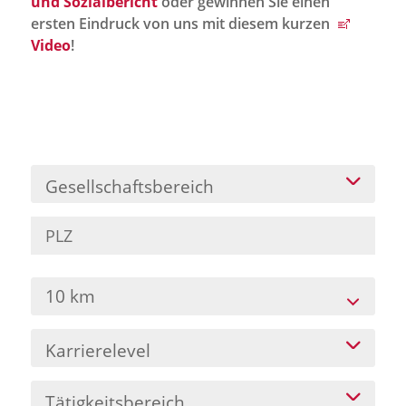
und Sozialbericht
oder gewinnen Sie einen
Jobportal
ersten Eindruck von uns mit diesem kurzen
Presse und Medien
Video
!
bbw e. V.
Karriere
Gesellschaftsbereich
Presse
News Archiv
10 km
Karrierelevel
Tätigkeitsbereich