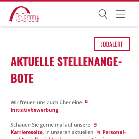
Suchen
Arbeitsfelder
JOB
ALERT
Ihre Vorteile
AKTU­ELLE STEL­LEN­AN­GE­
Über uns
BOTE
Leitbild
Gesellschaften
Wir freuen uns auch über eine
Historie
Initiativbewerbung
.
Organisation
Schauen Sie gerne mal auf unsere
bbw als Arbeitgeber
Karriereseite,
in unseren aktuellen
Personal-