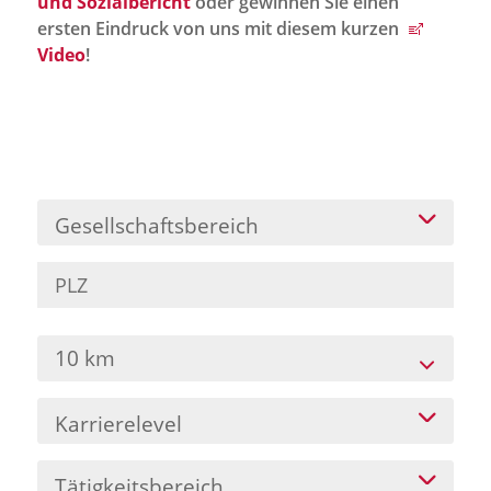
und Sozialbericht
oder gewinnen Sie einen
Jobportal
ersten Eindruck von uns mit diesem kurzen
Presse und Medien
Video
!
bbw e. V.
Karriere
Gesellschaftsbereich
Presse
News Archiv
10 km
Karrierelevel
Tätigkeitsbereich