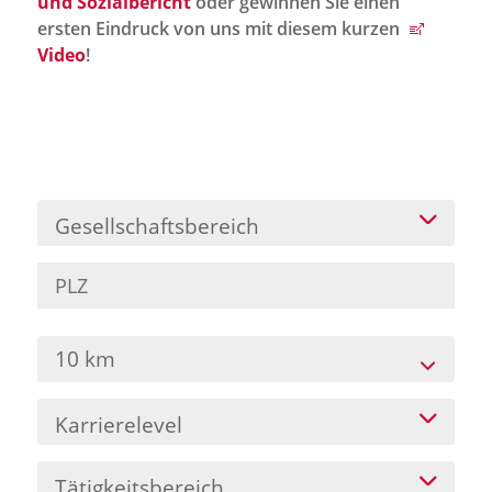
und Sozialbericht
oder gewinnen Sie einen
Jobportal
ersten Eindruck von uns mit diesem kurzen
Presse und Medien
Video
!
bbw e. V.
Karriere
Gesellschaftsbereich
Presse
News Archiv
10 km
Karrierelevel
Tätigkeitsbereich