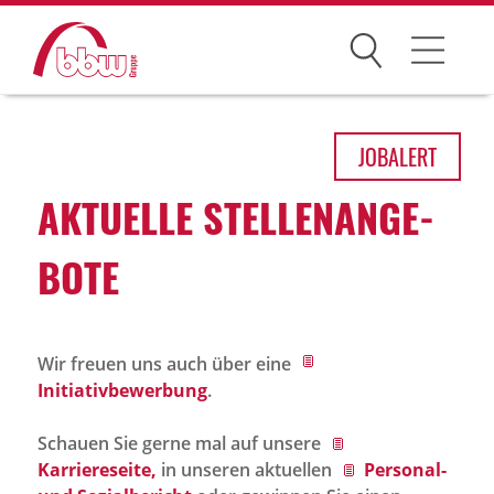
Suchen
Arbeitsfelder
JOB
ALERT
Ihre Vorteile
AKTU­ELLE STEL­LEN­AN­GE­
Über uns
BOTE
Leitbild
Gesellschaften
Wir freuen uns auch über eine
Historie
Initiativbewerbung
.
Organisation
Schauen Sie gerne mal auf unsere
bbw als Arbeitgeber
Karriereseite,
in unseren aktuellen
Personal-