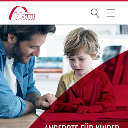
Suchen
Arbeitsfelder
Ihre Vorteile
Über uns
bbw e. V.
Karriere
Presse