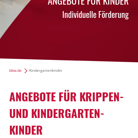
ANGEBOTE FÜR KINDER
News Archiv
Individuelle Förderung
bbw.de
Kindergartenkinder
ANGE­BOTE FÜR KRIPPEN-
UND KINDER­GAR­TEN­
KINDER